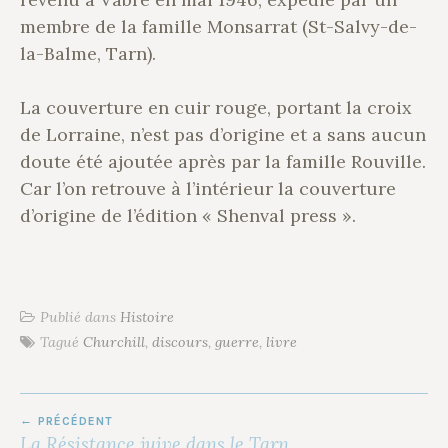
membre de la famille Monsarrat (St-Salvy-de-
la-Balme, Tarn).
La couverture en cuir rouge, portant la croix
de Lorraine, n’est pas d’origine et a sans aucun
doute été ajoutée après par la famille Rouville.
Car l’on retrouve à l’intérieur la couverture
d’origine de l’édition « Shenval press ».
Publié dans
Histoire
Tagué
Churchill
,
discours
,
guerre
,
livre
NAVIGATION
PRÉCÉDENT
DE
La Résistance juive dans le Tarn