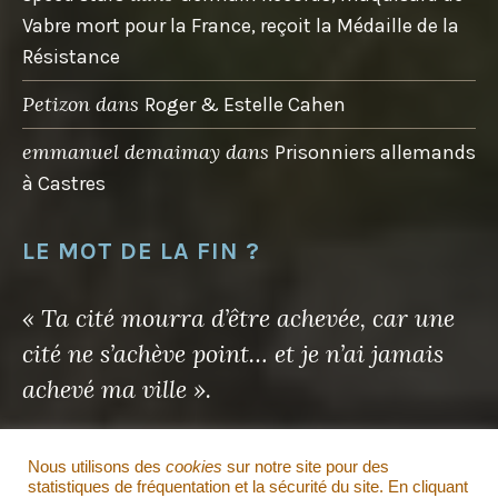
Vabre mort pour la France, reçoit la Médaille de la
Résistance
Petizon
dans
Roger & Estelle Cahen
emmanuel demaimay
dans
Prisonniers allemands
à Castres
LE MOT DE LA FIN ?
« Ta cité mourra d’être achevée, car une
cité ne s’achève point… et je n’ai jamais
achevé ma ville ».
Antoine de Saint-Exupéry
Nous utilisons des
cookies
sur notre site pour des
statistiques de fréquentation et la sécurité du site. En cliquant