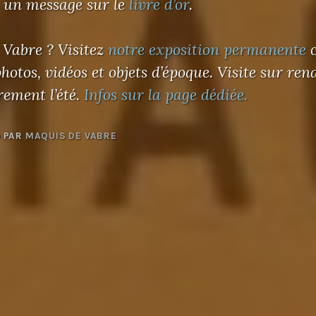
 un message sur le
livre d’or
.
 Vabre ? Visitez
notre exposition permanente
c
otos, vidéos et objets d’époque. Visite sur re
rement l’été.
Infos sur la page dédiée.
0
PAR
MAQUIS DE VABRE