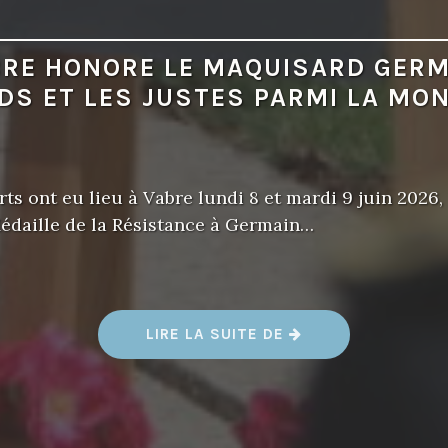
BRE HONORE LE MAQUISARD GERM
DS ET LES JUSTES PARMI LA MO
ts ont eu lieu à Vabre lundi 8 et mardi 9 juin 2026, 
édaille de la Résistance à Germain…
«
LIRE LA SUITE DE
V
A
B
R
E
H