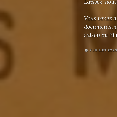
Laissez-nous
Vous venez à
documents, ph
saison ou lib
7 JUILLET 202