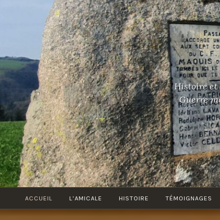
Accéder
au
contenu
principal
Histoire et
Guerre mon
ACCUEIL
L’AMICALE
HISTOIRE
TÉMOIGNAGES