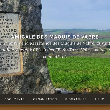
AMICALE DES MAQUIS DE VABRE
 mémoire de la Résistance des Maquis de Vabre, duran
diale. Secteur CFL 10 des FFI du Tarn. Vabre, village
combattant.
DOCUMENTS
ORGANISATION
BIOGRAPHIES
LIEUX