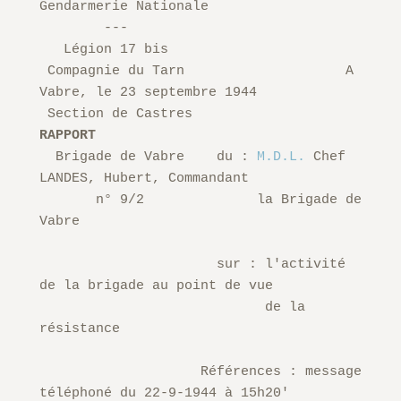
Gendarmerie Nationale

        ---

   Légion 17 bis

 Compagnie du Tarn                    A 
Vabre, le 23 septembre 1944 

 Section de Castres                       
RAPPORT
  Brigade de Vabre    du : 
M.D.L.
 Chef 
LANDES, Hubert, Commandant 

       n° 9/2              la Brigade de 
Vabre 

                      sur : l'activité 
de la brigade au point de vue

                            de la 
résistance

                    Références : message 
téléphoné du 22-9-1944 à 15h20'
