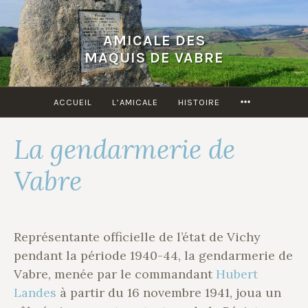
Accéder
au
AMICALE DES
contenu
MAQUIS DE VABRE
principal
MORE
ACCUEIL
L’AMICALE
HISTOIRE
La gendarmerie de
Vabre
Représentante officielle de l’état de Vichy
pendant la période 1940-44, la gendarmerie de
Vabre, menée par le commandant
Hubert
Landes
à partir du 16 novembre 1941, joua un