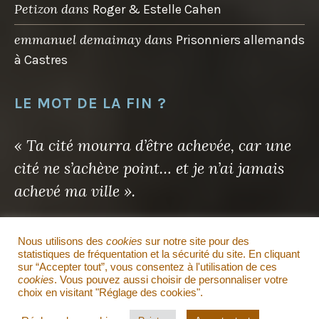
Petizon
dans
Roger & Estelle Cahen
emmanuel demaimay
dans
Prisonniers allemands
à Castres
LE MOT DE LA FIN ?
« Ta cité mourra d’être achevée, car une
cité ne s’achève point… et je n’ai jamais
achevé ma ville ».
Antoine de Saint-Exupéry
Nous utilisons des
cookies
sur notre site pour des
statistiques de fréquentation et la sécurité du site. En cliquant
sur “Accepter tout”, vous consentez à l'utilisation de ces
Il en sera de même pour ce site…
cookies
. Vous pouvez aussi choisir de personnaliser votre
choix en visitant "Réglage des cookies".