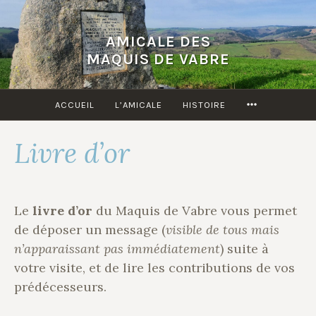
Accéder
au
AMICALE DES
contenu
MAQUIS DE VABRE
principal
MORE
ACCUEIL
L’AMICALE
HISTOIRE
Livre d’or
Le
livre d’or
du Maquis de Vabre vous permet
de déposer un message (
visible de tous mais
n’apparaissant pas immédiatement
) suite à
votre visite, et de lire les contributions de vos
prédécesseurs.