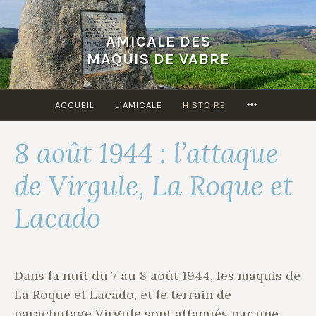
Accéder
au
AMICALE DES
contenu
MAQUIS DE VABRE
principal
MORE
ACCUEIL
L’AMICALE
HISTOIRE
8 août 1944 : l’attaque
de Virgule, La Roque et
Lacado
Dans la nuit du 7 au 8 août 1944, les maquis de
La Roque et Lacado, et le terrain de
parachutage Virgule sont attaqués par une