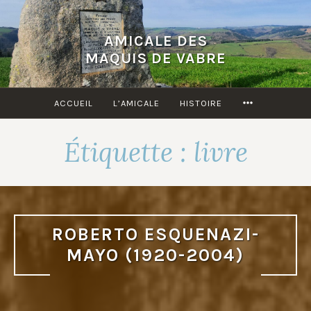
Accéder
au
AMICALE DES
contenu
MAQUIS DE VABRE
principal
MORE
ACCUEIL
L’AMICALE
HISTOIRE
Étiquette :
livre
ROBERTO ESQUENAZI-
MAYO (1920-2004)