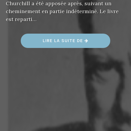
Churchill a été apposée après, suivant un
cheminement en partie indéterminé. Le livre
est reparti…
«
LIRE LA SUITE DE
L
E
S
M
O
T
S
D
E
L
A
G
U
E
R
R
E
»