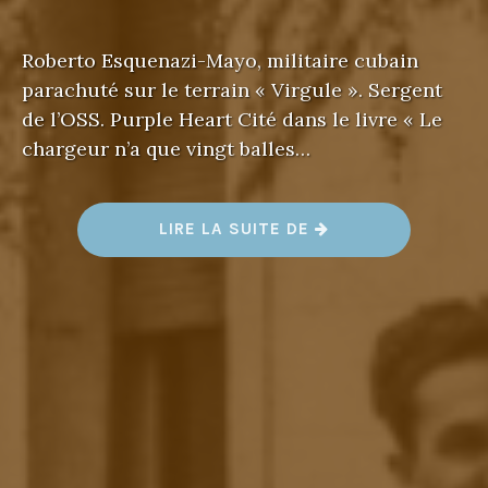
Roberto Esquenazi-Mayo, militaire cubain
parachuté sur le terrain « Virgule ». Sergent
de l’OSS. Purple Heart Cité dans le livre « Le
chargeur n’a que vingt balles…
«
LIRE LA SUITE DE
R
O
B
E
R
T
O
E
S
Q
U
E
N
A