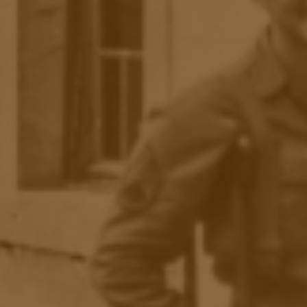
Z
I
-
M
A
Y
O
(
1
9
2
0
-
2
0
0
4
)
»