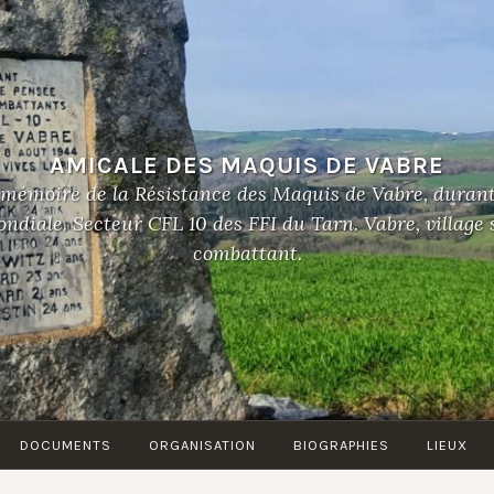
AMICALE DES MAQUIS DE VABRE
 mémoire de la Résistance des Maquis de Vabre, duran
diale. Secteur CFL 10 des FFI du Tarn. Vabre, village
combattant.
DOCUMENTS
ORGANISATION
BIOGRAPHIES
LIEUX