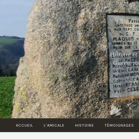
Accéder
au
contenu
principal
Histoire et
Guerre mon
ACCUEIL
L’AMICALE
HISTOIRE
TÉMOIGNAGES