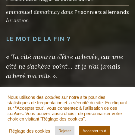
emmanuel demaimay
dans
Prisonniers allemands
à Castres
LE MOT DE LA FIN ?
« Ta cité mourra d’être achevée, car une
cité ne s’achève point… et je n’ai jamais
achevé ma ville ».
Antoine de Saint-Exupéry
Nous utilisons des
cookies
sur notre site pour des
statistiques de fréquentation et la sécurité du site. En cliquant
sur “Accepter tout”, vous consentez à l'utilisation de ces
Il en sera de même pour ce site…
cookies
. Vous pouvez aussi choisir de personnaliser votre
choix en visitant "Réglage des cookies".
Réglage des cookies
Rejeter
Accepter tout