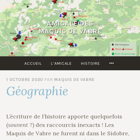
Accéder
au
contenu
AMICALE DES
principal
MAQUIS DE VABRE
MORE
ACCUEIL
L’AMICALE
HISTOIRE
1 OCTOBRE 2020
PAR
MAQUIS DE VABRE
Géographie
L’écriture de l’histoire apporte quelquefois
(
souvent ?
) des raccourcis inexacts ! Les
Maquis de Vabre ne furent ni dans le Sidobre,