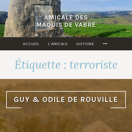
Accéder
au
AMICALE DES
contenu
MAQUIS DE VABRE
principal
MORE
ACCUEIL
L’AMICALE
HISTOIRE
Étiquette :
terroriste
GUY & ODILE DE ROUVILLE