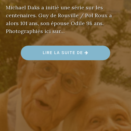
Michael Daks a initié une série sur les
centenaires. Guy de Rouville / Pol Roux a
alors 101 ans, son épouse Odile 98 ans.
Photographiés ici sur…
«
LIRE LA SUITE DE
G
U
Y
&
O
D
I
L
E
D
E
R
O
U
V
I