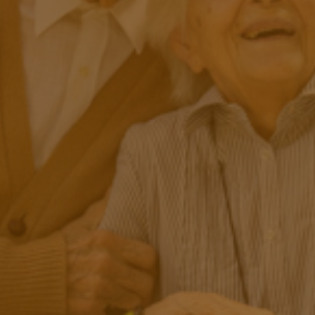
L
L
E
»