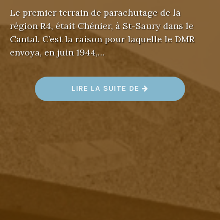
Le premier terrain de parachutage de la
région R4, était Chénier, à St-Saury dans le
Cantal. C’est la raison pour laquelle le DMR
envoya, en juin 1944,…
«
LIRE LA SUITE DE
C
H
É
N
I
E
R
»