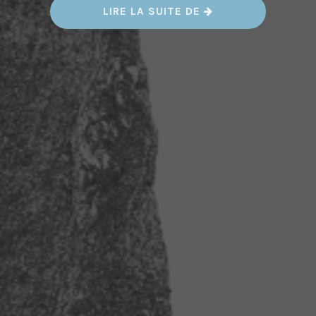
«
LIRE LA SUITE DE
S
T
È
L
E
D
U
T
E
R
R
A
I
N
D
E
P
A
R
A
C
H
U
T
A
G
E