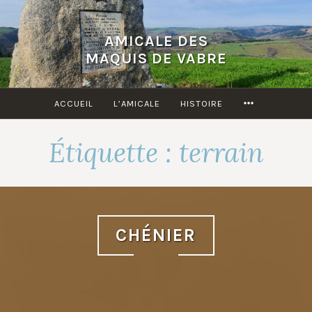
Accéder
au
AMICALE DES
contenu
MAQUIS DE VABRE
principal
MORE
ACCUEIL
L’AMICALE
HISTOIRE
Étiquette :
terrain
CHÉNIER