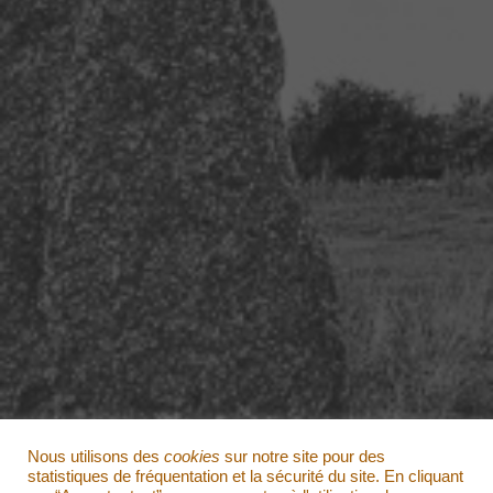
V
I
R
G
U
L
E
»
Nous utilisons des
cookies
sur notre site pour des
statistiques de fréquentation et la sécurité du site. En cliquant