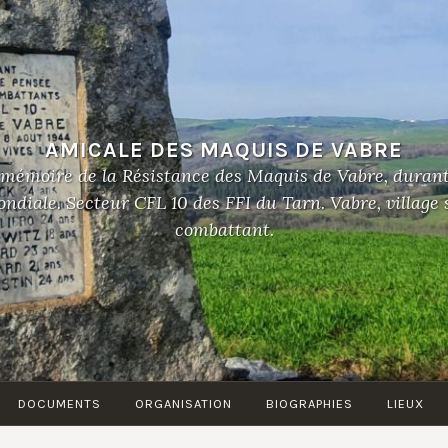
AMICALE DES MAQUIS DE VABRE
 mémoire de la Résistance des Maquis de Vabre, duran
diale. Secteur CFL 10 des FFI du Tarn. Vabre, village
combattant.
DOCUMENTS
ORGANISATION
BIOGRAPHIES
LIEUX