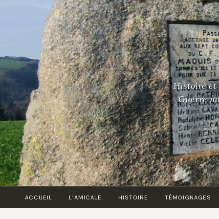
Accéder
au
contenu
principal
Histoire et
Guerre mon
ACCUEIL
L’AMICALE
HISTOIRE
TÉMOIGNAGES