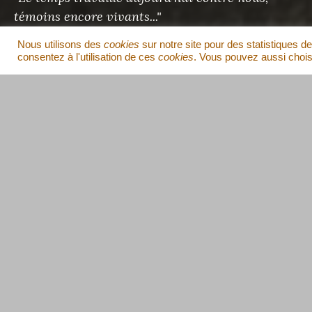
témoins encore vivants..."
Pol Roux
- Chef des Maquis de Vabre, 1915-2017
Nous utilisons des
cookies
sur notre site pour des statistiques de
consentez à l'utilisation de ces
cookies
. Vous pouvez aussi choisi
AMICALE DES MAQUIS DE VABRE
Espace Pol Roux
2, rue de la Chambrette
81330 Vabre
Contact
,
Facebook
,
Instagram
.
REJOINDRE L’AMICALE