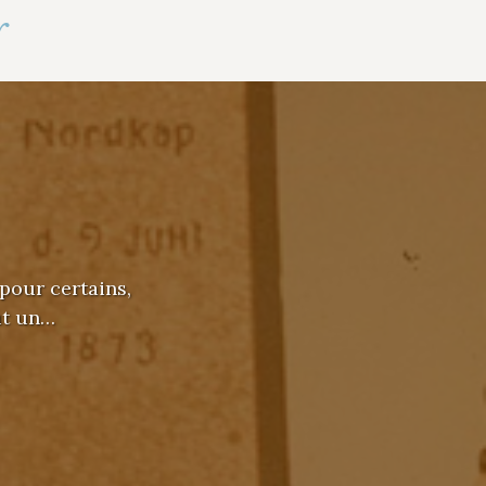
r
pour certains,
fut un…