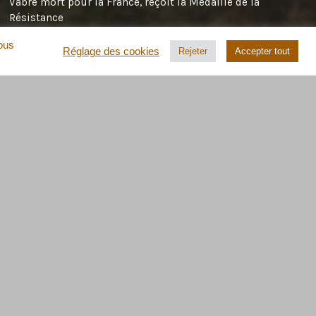
Vabre mort pour la France, reçoit la Médaille de la
Résistance
Marie Anne Sire-Chevallier ( petite fille de Robert Chevallier
vous
Réglage des cookies
Rejeter
Accepter tout
membre du Maquis de Vabre , tué à Cambous le 6 août 1944 )
dans
Germain Records, maquisard de Vabre mort pour la
France, reçoit la Médaille de la Résistance
dans
speed stars
Germain Records, maquisard de Vabre
mort pour la France, reçoit la Médaille de la Résistance
Petizon
dans
Roger & Estelle Cahen
emmanuel demaimay
dans
Prisonniers allemands à Castres
LE MOT DE LA FIN ?
« Ta cité mourra d’être achevée, car une cité ne
s’achève point… et je n’ai jamais achevé ma
ville ».