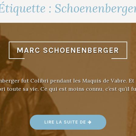
Étiquette :
Schoenenberge
MARC SCHOENENBERGER
erger fut Colibri pendant les Maquis de Vabre. Et 
bri toute sa vie. Ce qui est moins connu, c’est qu’il 
«
LIRE LA SUITE DE
M
A