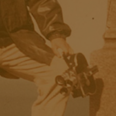
R
C
S
C
H
O
E
N
E
N
B
E
R
G
E
R
»