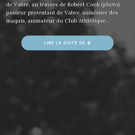
de Vabre, au travers de Robert Cook (photo),
pasteur protestant de Vabre, aumônier des
maquis, animateur du Club Athlétique…
«
LIRE LA SUITE DE
U
N
E
F
O
R
M
E
D
’
U
N
I
V
E
R
S
A
L