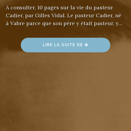
A consulter, 10 pages sur la vie du pasteur
Cadier, par Gilles Vidal. Le pasteur Cadier, né
à Vabre parce que son père y était pasteur, y…
«
LIRE LA SUITE DE
P
A
S
T
E
U
R
J
E
A
N
C
A
D
I
E
R