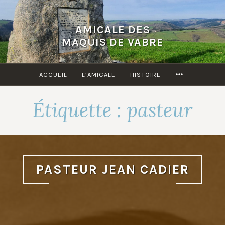
Accéder
au
AMICALE DES
contenu
MAQUIS DE VABRE
principal
MORE
ACCUEIL
L’AMICALE
HISTOIRE
Étiquette :
pasteur
PASTEUR JEAN CADIER