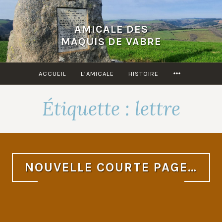
Accéder
au
AMICALE DES
contenu
MAQUIS DE VABRE
principal
MORE
ACCUEIL
L’AMICALE
HISTOIRE
Étiquette :
lettre
NOUVELLE COURTE PAGE…