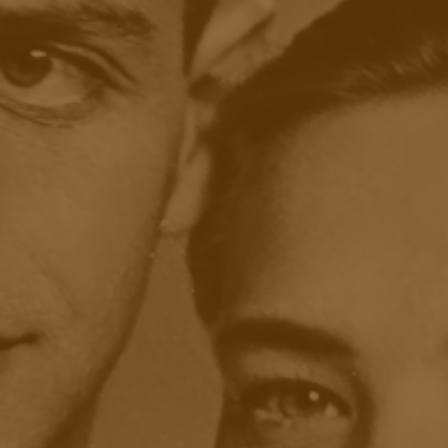
E
N
»