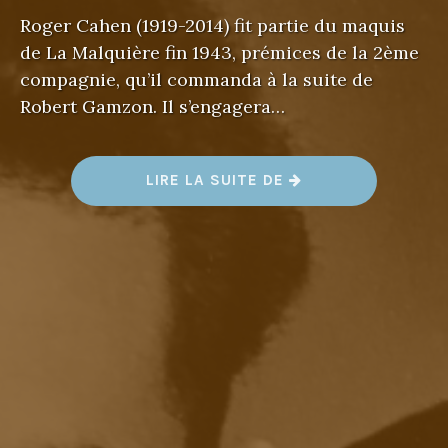
Roger Cahen (1919-2014) fit partie du maquis
de La Malquière fin 1943, prémices de la 2ème
compagnie, qu’il commanda à la suite de
Robert Gamzon. Il s’engagera…
«
LIRE LA SUITE DE
R
O
G
E
R
&
E
S
T
E
L
L
E
C
A
H