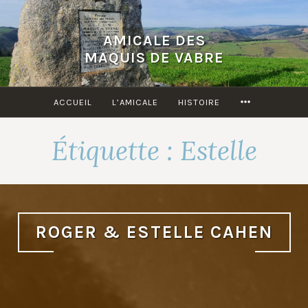
Accéder
au
AMICALE DES
contenu
MAQUIS DE VABRE
principal
MORE
ACCUEIL
L’AMICALE
HISTOIRE
Étiquette :
Estelle
ROGER & ESTELLE CAHEN