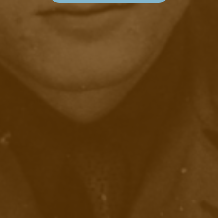
O
S
C
A
R
P
I
P
P
U
S
»