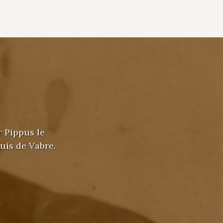
r Pippus le
uis de Vabre.