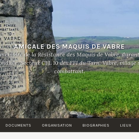
AMICALE DES MAQUIS DE VABRE
 mémoire de la Résistance des Maquis de Vabre, duran
diale. Secteur CFL 10 des FFI du Tarn. Vabre, village
combattant.
DOCUMENTS
ORGANISATION
BIOGRAPHIES
LIEUX