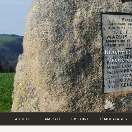
Accéder
au
contenu
principal
Histoire et
Guerre mon
ACCUEIL
L’AMICALE
HISTOIRE
TÉMOIGNAGES