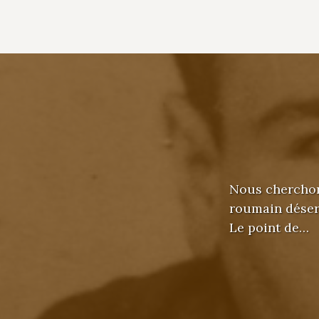
Nous cherchons
roumain déser
Le point de…