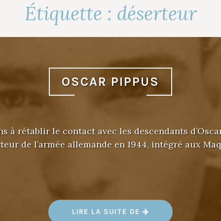
Étiquette :
déserteur
OSCAR PIPPUS
 à rétablir le contact avec les descendants d’Osca
teur de l’armée allemande en 1944, intégré aux Maq
«
LIRE LA SUITE DE