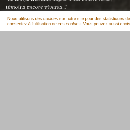
témoins encore vivants..."
Pol Roux
- Chef des Maquis de Vabre, 1915-2017
Nous utilisons des
cookies
sur notre site pour des statistiques de
consentez à l'utilisation de ces
cookies
. Vous pouvez aussi choisi
AMICALE DES MAQUIS DE VABRE
Espace Pol Roux
2, rue de la Chambrette
81330 Vabre
Contact
,
Facebook
,
Instagram
.
REJOINDRE L’AMICALE