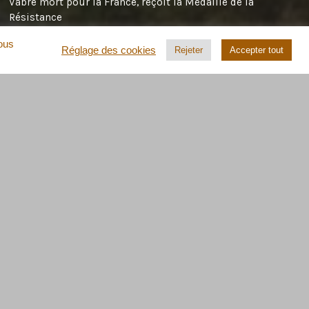
Vabre mort pour la France, reçoit la Médaille de la
Résistance
Marie Anne Sire-Chevallier ( petite fille de Robert Chevallier
vous
Réglage des cookies
Rejeter
Accepter tout
membre du Maquis de Vabre , tué à Cambous le 6 août 1944 )
dans
Germain Records, maquisard de Vabre mort pour la
France, reçoit la Médaille de la Résistance
dans
speed stars
Germain Records, maquisard de Vabre
mort pour la France, reçoit la Médaille de la Résistance
Petizon
dans
Roger & Estelle Cahen
emmanuel demaimay
dans
Prisonniers allemands à Castres
LE MOT DE LA FIN ?
« Ta cité mourra d’être achevée, car une cité ne
s’achève point… et je n’ai jamais achevé ma
ville ».