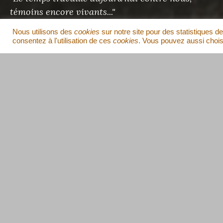
témoins encore vivants..."
Pol Roux
- Chef des Maquis de Vabre, 1915-2017
Nous utilisons des
cookies
sur notre site pour des statistiques de
consentez à l'utilisation de ces
cookies
. Vous pouvez aussi choisi
AMICALE DES MAQUIS DE VABRE
Espace Pol Roux
2, rue de la Chambrette
81330 Vabre
Contact
,
Facebook
,
Instagram
.
REJOINDRE L’AMICALE