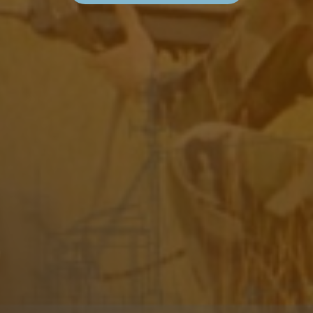
M
A
Q
U
I
S
P
O
L
R
O
U
X
S
U
R
M
É
M
O
I
R
E
D
E
S
H
O
M
M