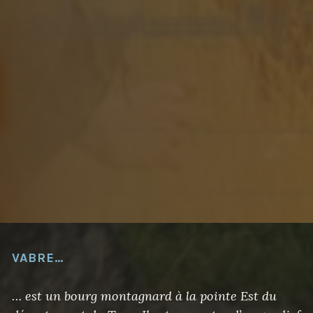
E
S
»
VABRE…
… est un bourg montagnard à la pointe Est du