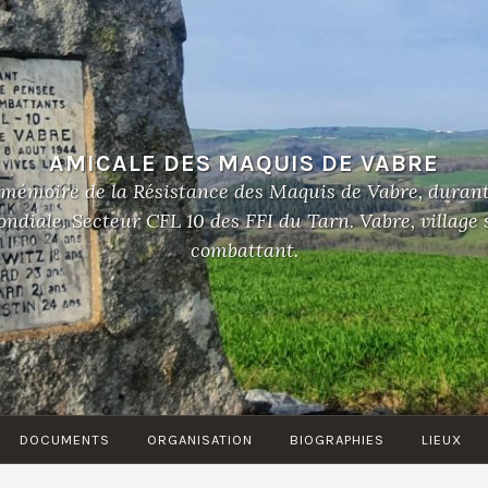
AMICALE DES MAQUIS DE VABRE
 mémoire de la Résistance des Maquis de Vabre, duran
diale. Secteur CFL 10 des FFI du Tarn. Vabre, village
combattant.
DOCUMENTS
ORGANISATION
BIOGRAPHIES
LIEUX