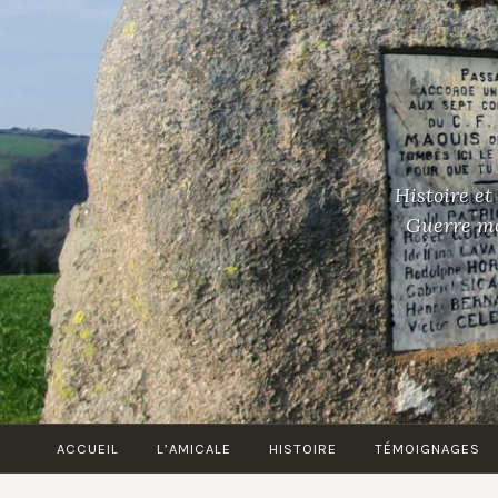
Accéder
au
contenu
principal
Histoire et
Guerre mon
ACCUEIL
L’AMICALE
HISTOIRE
TÉMOIGNAGES