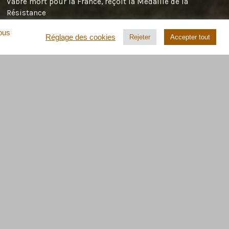
Vabre mort pour la France, reçoit la Médaille de la
Résistance
Marie Anne Sire-Chevallier ( petite fille de Robert Chevallier
vous
Réglage des cookies
Rejeter
Accepter tout
membre du Maquis de Vabre , tué à Cambous le 6 août 1944 )
dans
Germain Records, maquisard de Vabre mort pour la
France, reçoit la Médaille de la Résistance
dans
speed stars
Germain Records, maquisard de Vabre
mort pour la France, reçoit la Médaille de la Résistance
Petizon
dans
Roger & Estelle Cahen
emmanuel demaimay
dans
Prisonniers allemands à Castres
LE MOT DE LA FIN ?
« Ta cité mourra d’être achevée, car une cité ne
s’achève point… et je n’ai jamais achevé ma
ville ».