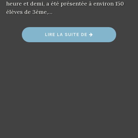
heure et demi, a été présentée à environ 150
élèves de 3ème,…
«
LIRE LA SUITE DE
C
N
R
D
2
0
1
8
»