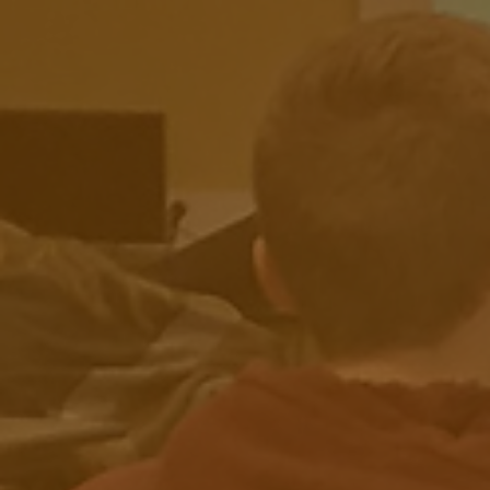
I
V
E
D
A
N
S
L
E
T
A
R
N
»