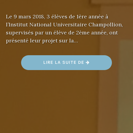
Le 9 mars 2018, 3 élèves de 1ère année à
l’Institut National Universitaire Champollion,
supervisés par un élève de 2ème année, ont
présenté leur projet sur la…
«
LIRE LA SUITE DE
L
A
R
É
S
I
S
T
A
N
C
E
J
U