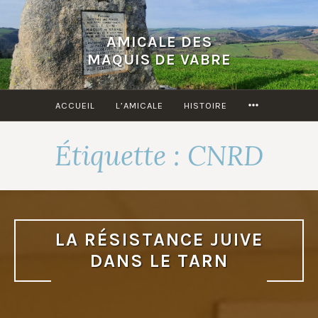
Accéder
au
AMICALE DES
contenu
MAQUIS DE VABRE
principal
MORE
ACCUEIL
L’AMICALE
HISTOIRE
Étiquette :
CNRD
LA RÉSISTANCE JUIVE
DANS LE TARN