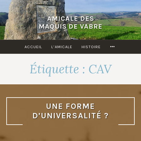
Accéder
au
AMICALE DES
contenu
MAQUIS DE VABRE
principal
MORE
ACCUEIL
L’AMICALE
HISTOIRE
Étiquette :
CAV
UNE FORME
D’UNIVERSALITÉ ?