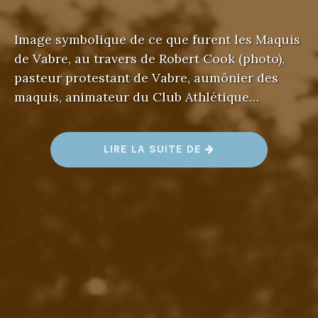
Image symbolique de ce que furent les Maquis
de Vabre, au travers de Robert Cook (photo),
pasteur protestant de Vabre, aumônier des
maquis, animateur du Club Athlétique…
«
LIRE LA SUITE DE
U
N
E
F
O
R
M
E
D
’
U
N
I
V