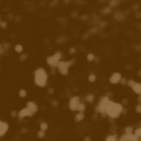
E
R
S
A
L
I
T
É
?
»