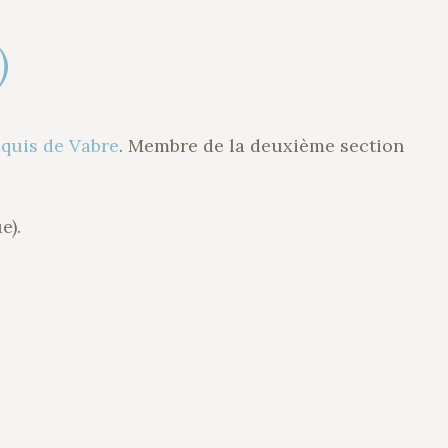
)
aquis de Vabre
. Membre de la deuxième section
e).