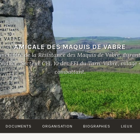
AMICALE DES MAQUIS DE VABRE
 mémoire de la Résistance des Maquis de Vabre, duran
diale. Secteur CFL 10 des FFI du Tarn. Vabre, village
combattant.
DOCUMENTS
ORGANISATION
BIOGRAPHIES
LIEUX