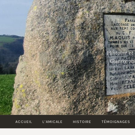
Accéder
au
contenu
principal
Histoire et
Guerre mon
ACCUEIL
L’AMICALE
HISTOIRE
TÉMOIGNAGES