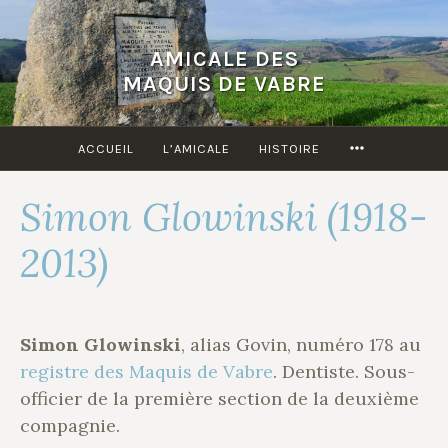
Accéder
au
AMICALE DES
contenu
MAQUIS DE VABRE
principal
MORE
ACCUEIL
L’AMICALE
HISTOIRE
Simon Glowinski (1918-
2013)
Simon Glowinski
, alias Govin, numéro 178 au
registre des Maquis de Vabre
. Dentiste. Sous-
officier de la première section de la deuxième
compagnie.