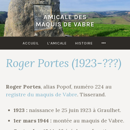
Accéder
au
AMICALE DES
contenu
MAQUIS DE VABRE
principal
MORE
ACCUEIL
L’AMICALE
HISTOIRE
Roger Portes (1923-???)
Roger Portes
, alias Popof, numéro 224 au
registre du maquis de Vabre
. Tisserand.
1923 :
naissance le 25 juin 1923 à Graulhet.
1er mars 1944 :
montée au maquis de Vabre.