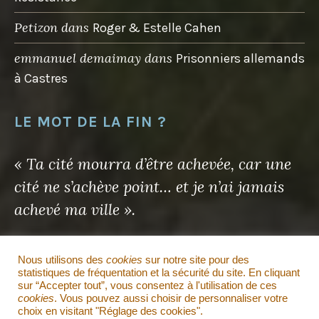
Petizon
dans
Roger & Estelle Cahen
emmanuel demaimay
dans
Prisonniers allemands
à Castres
LE MOT DE LA FIN ?
« Ta cité mourra d’être achevée, car une
cité ne s’achève point… et je n’ai jamais
achevé ma ville ».
Antoine de Saint-Exupéry
Nous utilisons des
cookies
sur notre site pour des
statistiques de fréquentation et la sécurité du site. En cliquant
sur “Accepter tout”, vous consentez à l'utilisation de ces
Il en sera de même pour ce site…
cookies
. Vous pouvez aussi choisir de personnaliser votre
choix en visitant "Réglage des cookies".