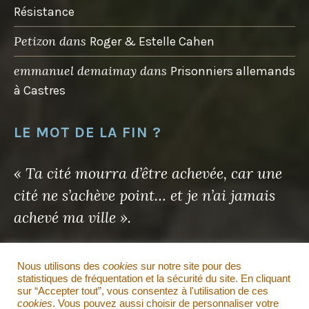
Résistance
Petizon
dans
Roger & Estelle Cahen
emmanuel demaimay
dans
Prisonniers allemands
à Castres
LE MOT DE LA FIN ?
« Ta cité mourra d’être achevée, car une
cité ne s’achève point… et je n’ai jamais
achevé ma ville ».
Antoine de Saint-Exupéry
Nous utilisons des
cookies
sur notre site pour des
statistiques de fréquentation et la sécurité du site. En cliquant
sur “Accepter tout”, vous consentez à l'utilisation de ces
Il en sera de même pour ce site…
cookies
. Vous pouvez aussi choisir de personnaliser votre