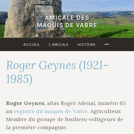
Accéder
au
AMICALE DES
contenu
MAQUIS DE VABRE
principal
MORE
ACCUEIL
L’AMICALE
HISTOIRE
Roger Geynes (1921-
1985)
Roger Geynes
, alias Roger Adenaï, numéro 65
au
registre du maquis de Vabre
. Agriculteur.
Membre du groupe de fusiliers-voltigeurs de
la première compagnie.