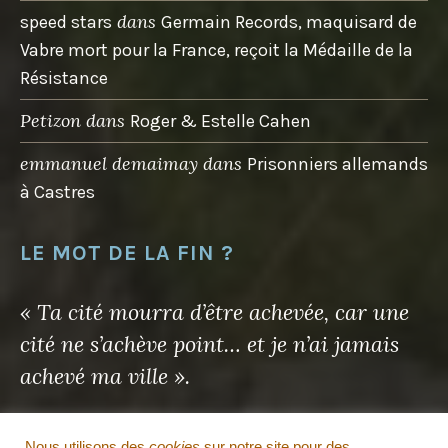
dans
speed stars
Germain Records, maquisard de
Vabre mort pour la France, reçoit la Médaille de la
Résistance
Petizon
dans
Roger & Estelle Cahen
emmanuel demaimay
dans
Prisonniers allemands
à Castres
LE MOT DE LA FIN ?
« Ta cité mourra d’être achevée, car une
cité ne s’achève point… et je n’ai jamais
achevé ma ville ».
Antoine de Saint-Exupéry
Nous utilisons des
cookies
sur notre site pour des