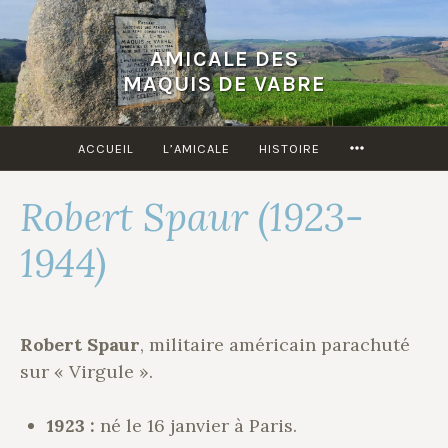
Accéder
au
AMICALE DES
contenu
MAQUIS DE VABRE
principal
MORE
ACCUEIL
L’AMICALE
HISTOIRE
Robert Spaur (1923-
1944)
Robert Spaur
, militaire américain parachuté
sur « Virgule ».
1923 :
né le 16 janvier à Paris.