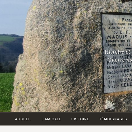
Accéder
au
contenu
principal
Histoire et
Guerre mon
ACCUEIL
L’AMICALE
HISTOIRE
TÉMOIGNAGES