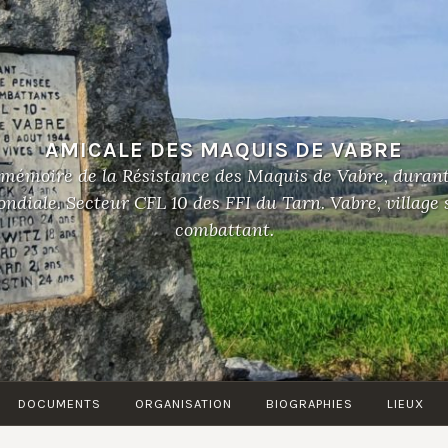
AMICALE DES MAQUIS DE VABRE
 mémoire de la Résistance des Maquis de Vabre, duran
diale. Secteur CFL 10 des FFI du Tarn. Vabre, village
combattant.
DOCUMENTS
ORGANISATION
BIOGRAPHIES
LIEUX