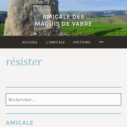
Accéder
au
AMICALE DES
contenu
MAQUIS DE VABRE
principal
MORE
ACCUEIL
L’AMICALE
HISTOIRE
résister
RECHERCHER :
AMICALE