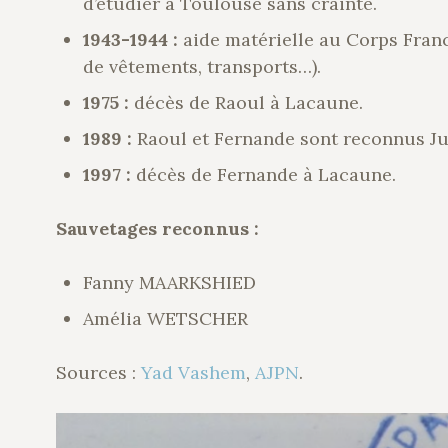
d’étudier à Toulouse sans crainte.
1943-1944 :
aide matérielle au Corps Fran
de vêtements, transports…).
1975 :
décès de Raoul à Lacaune.
1989 :
Raoul et Fernande sont reconnus Ju
1997 :
décès de Fernande à Lacaune.
Sauvetages reconnus :
Fanny MAARKSHIED
Amélia WETSCHER
Sources :
Yad Vashem
,
AJPN
.