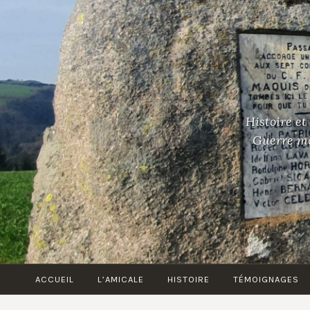
Accéder
au
contenu
principal
Histoire et
Guerre mon
ACCUEIL
L’AMICALE
HISTOIRE
TÉMOIGNAGES