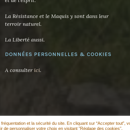
et de l’esprit.
La Résistance et le Maquis y sont dans leur
terroir naturel.
La Liberté aussi.
DONNÉES PERSONNELLES & COOKIES
A consulter
ici
.
 fréquentation et la sécurité du site. En cliquant sur “Accepter tout”, 
ièrement propulsé par WordPress
·
Thème : Pique par
WordPress.c
r de personnaliser votre choix en visitant "Réglage des cookies".