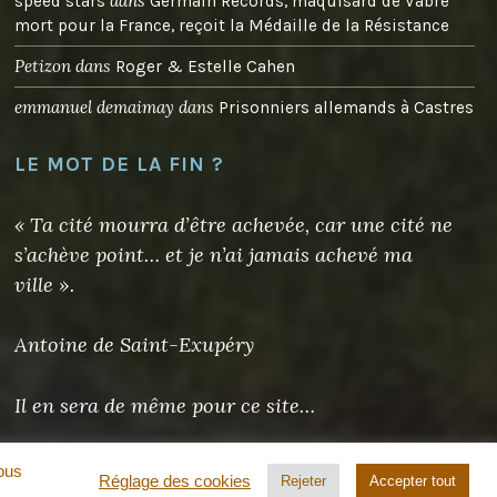
dans
speed stars
Germain Records, maquisard de Vabre
mort pour la France, reçoit la Médaille de la Résistance
Petizon
dans
Roger & Estelle Cahen
emmanuel demaimay
dans
Prisonniers allemands à Castres
LE MOT DE LA FIN ?
« Ta cité mourra d’être achevée, car une cité ne
s’achève point… et je n’ai jamais achevé ma
ville ».
Antoine de Saint-Exupéry
Il en sera de même pour ce site…
vous
Réglage des cookies
Rejeter
Accepter tout
om
.