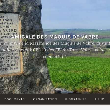
AMICALE DES MAQUIS DE VABRE
 mémoire de la Résistance des Maquis de Vabre, duran
diale. Secteur CFL 10 des FFI du Tarn. Vabre, village
combattant.
DOCUMENTS
ORGANISATION
BIOGRAPHIES
LIEUX