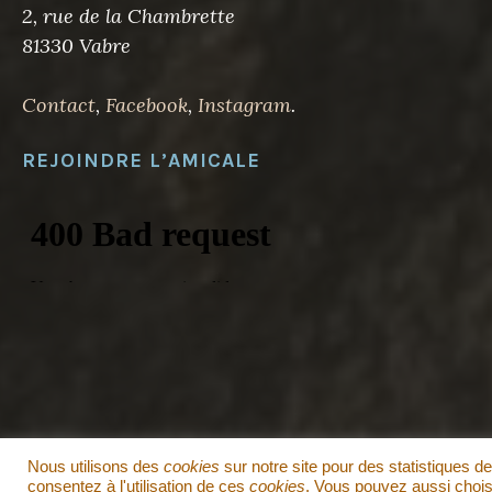
2, rue de la Chambrette
81330 Vabre
Contact
,
Facebook
,
Instagram
.
REJOINDRE L’AMICALE
Nous utilisons des
cookies
sur notre site pour des statistiques de
F
consentez à l'utilisation de ces
cookies
. Vous pouvez aussi choisi