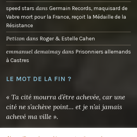
dans
speed stars
Germain Records, maquisard de
Vabre mort pour la France, reçoit la Médaille de la
Résistance
Petizon
dans
Roger & Estelle Cahen
emmanuel demaimay
dans
Prisonniers allemands
à Castres
LE MOT DE LA FIN ?
« Ta cité mourra d’être achevée, car une
cité ne s’achève point… et je n’ai jamais
achevé ma ville ».
Antoine de Saint-Exupéry