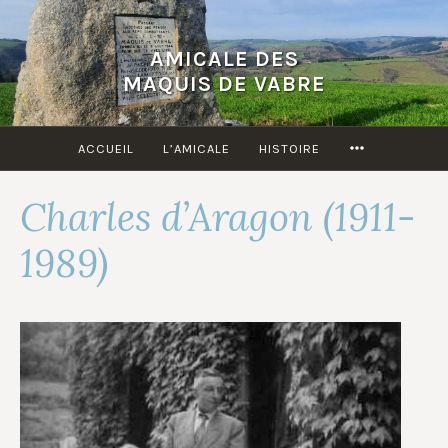
Accéder
au
AMICALE DES
contenu
MAQUIS DE VABRE
principal
MORE
ACCUEIL
L’AMICALE
HISTOIRE
Charles d’Aragon (1911-
1989)