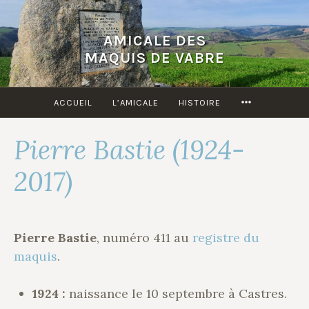
Accéder
au
AMICALE DES
contenu
MAQUIS DE VABRE
principal
MORE
ACCUEIL
L’AMICALE
HISTOIRE
Pierre Bastie (1924-
2017)
Pierre Bastie
, numéro 411 au
registre du
maquis
.
1924 :
naissance le 10 septembre à Castres.