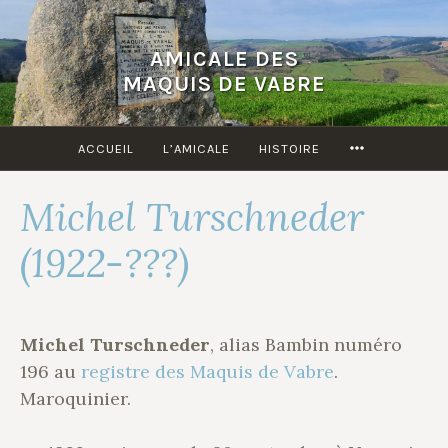
Accéder
au
AMICALE DES
contenu
MAQUIS DE VABRE
principal
MORE
ACCUEIL
L’AMICALE
HISTOIRE
Michel Turschneder
(1922-???)
Michel Turschneder
, alias Bambin numéro
196 au
registre des Maquis de Vabre
.
Maroquinier.