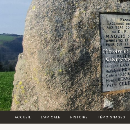
Accéder
au
contenu
principal
Histoire et
Guerre mon
ACCUEIL
L’AMICALE
HISTOIRE
TÉMOIGNAGES