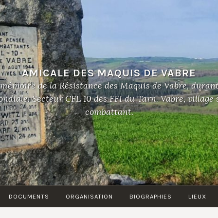
AMICALE DES MAQUIS DE VABRE
 mémoire de la Résistance des Maquis de Vabre, duran
diale. Secteur CFL 10 des FFI du Tarn. Vabre, village
combattant.
DOCUMENTS
ORGANISATION
BIOGRAPHIES
LIEUX