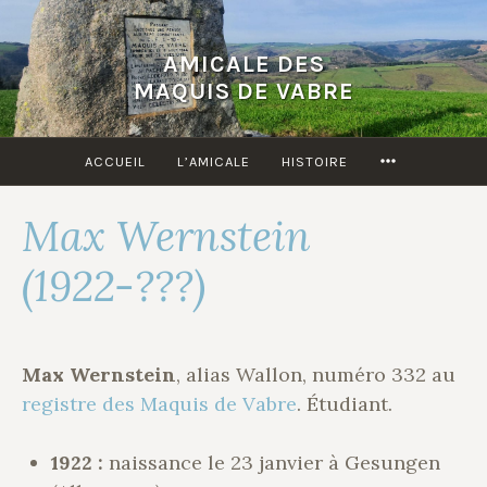
Accéder
au
AMICALE DES
contenu
MAQUIS DE VABRE
principal
MORE
ACCUEIL
L’AMICALE
HISTOIRE
Max Wernstein
(1922-???)
Max Wernstein
, alias Wallon, numéro 332 au
registre des Maquis de Vabre
. Étudiant.
1922 :
naissance le 23 janvier à Gesungen