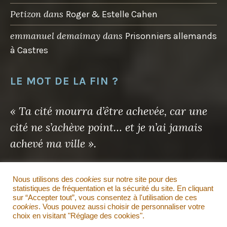
Petizon
dans
Roger & Estelle Cahen
emmanuel demaimay
dans
Prisonniers allemands
à Castres
LE MOT DE LA FIN ?
« Ta cité mourra d’être achevée, car une
cité ne s’achève point… et je n’ai jamais
achevé ma ville ».
Antoine de Saint-Exupéry
Nous utilisons des
cookies
sur notre site pour des
statistiques de fréquentation et la sécurité du site. En cliquant
sur “Accepter tout”, vous consentez à l'utilisation de ces
Il en sera de même pour ce site…
cookies
. Vous pouvez aussi choisir de personnaliser votre
choix en visitant "Réglage des cookies".