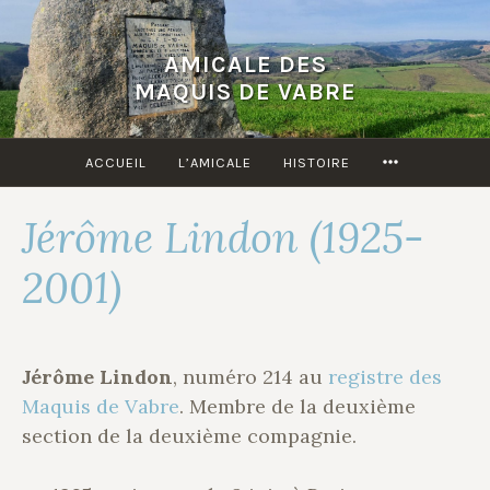
Accéder
au
AMICALE DES
contenu
MAQUIS DE VABRE
principal
MORE
ACCUEIL
L’AMICALE
HISTOIRE
Jérôme Lindon (1925-
2001)
Jérôme Lindon
, numéro 214 au
registre des
Maquis de Vabre
. Membre de la deuxième
section de la deuxième compagnie.