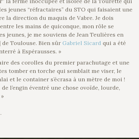
er” la ferme inoccupée et isolée de la Tourette qui
les jeunes “réfractaires” du STO qui faisaient une
e la direction du maquis de Vabre. Je dois
 entre les mains de quiconque, mon rôle se
s jeunes, je me souviens de Jean Teulières en
] de Toulouse. Bien sûr
Gabriel Sicard
qui a été
nterré à Espérausses. »
naire des corolles du premier parachutage et une
es tomber en torche qui semblait me viser, le
lai et le container s’écrasa à un mètre de moi !
i de l’engin éventré une chose ovoïde, lourde,
 »
e
.