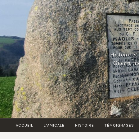
Accéder
au
contenu
principal
Histoire et
Guerre mon
ACCUEIL
L’AMICALE
HISTOIRE
TÉMOIGNAGES