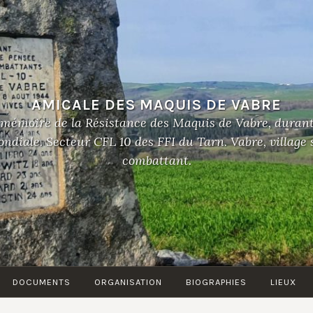
AMICALE DES MAQUIS DE VABRE
 mémoire de la Résistance des Maquis de Vabre, duran
diale. Secteur CFL 10 des FFI du Tarn. Vabre, village
combattant.
DOCUMENTS
ORGANISATION
BIOGRAPHIES
LIEUX