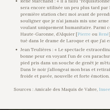
René Marchand : « Il a fallu “réquisitionn
sera encore utilisée un peu plus tard par 
première station chez moi avant de prendr
souligner que je n’ai jamais mis une arme
voulant uniquement humanitaire. Parmi ce
Haute-Garonne, d’Alquier [
Pierre
ou
René
tué dans le drame de Laroque et que j’ai e
Jean Teulières : « Le spectacle extraordi
bonne peur en voyant l’un de ces parachut
pied pris dans un souche de genêt je m’éta
Dans le noir j’allongeai mon bras et retira
froide et pavée, nouvelle et forte émotion.
Sources : Amicale des Maquis de Vabre,
Inse