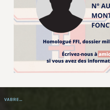
VABRE…