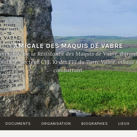
AMICALE DES MAQUIS DE VABRE
 mémoire de la Résistance des Maquis de Vabre, duran
diale. Secteur CFL 10 des FFI du Tarn. Vabre, village
combattant.
DOCUMENTS
ORGANISATION
BIOGRAPHIES
LIEUX