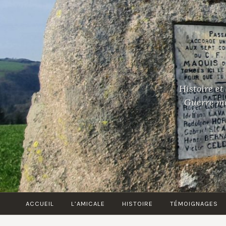
Accéder
au
contenu
principal
Histoire et
Guerre mon
ACCUEIL
L’AMICALE
HISTOIRE
TÉMOIGNAGES