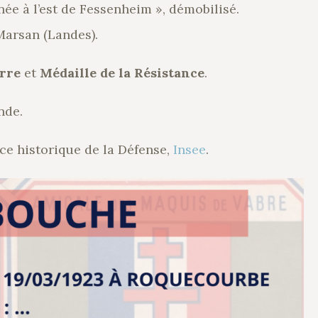
e à l’est de Fessenheim », démobilisé.
Marsan (Landes).
erre
et
Médaille de la Résistance
.
nde.
ce historique de la Défense,
Insee
.