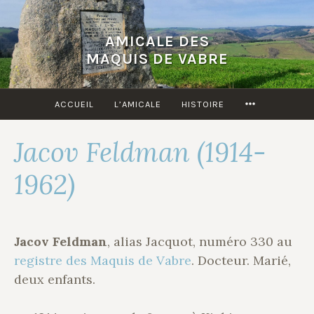
Accéder
au
AMICALE DES
contenu
MAQUIS DE VABRE
principal
MORE
ACCUEIL
L’AMICALE
HISTOIRE
Jacov Feldman (1914-
1962)
Jacov Feldman
, alias Jacquot, numéro 330 au
registre des Maquis de Vabre
. Docteur. Marié,
deux enfants.