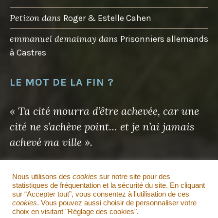
Petizon
dans
Roger & Estelle Cahen
emmanuel demaimay
dans
Prisonniers allemands
à Castres
LE MOT DE LA FIN ?
« Ta cité mourra d’être achevée, car une
cité ne s’achève point… et je n’ai jamais
achevé ma ville ».
Antoine de Saint-Exupéry
Nous utilisons des
cookies
sur notre site pour des
statistiques de fréquentation et la sécurité du site. En cliquant
sur “Accepter tout”, vous consentez à l'utilisation de ces
Il en sera de même pour ce site…
cookies
. Vous pouvez aussi choisir de personnaliser votre
choix en visitant "Réglage des cookies".