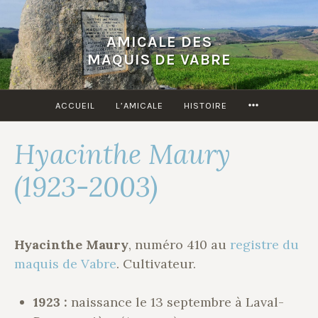
Accéder
au
AMICALE DES
contenu
MAQUIS DE VABRE
principal
MORE
ACCUEIL
L’AMICALE
HISTOIRE
Hyacinthe Maury
(1923-2003)
Hyacinthe Maury
, numéro 410 au
registre du
maquis de Vabre
. Cultivateur.
1923 :
naissance le 13 septembre à Laval-