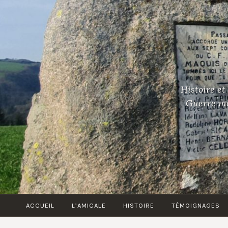
Accéder
au
contenu
principal
Histoire et
Guerre mon
ACCUEIL
L’AMICALE
HISTOIRE
TÉMOIGNAGES