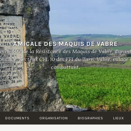
AMICALE DES MAQUIS DE VABRE
 mémoire de la Résistance des Maquis de Vabre, duran
diale. Secteur CFL 10 des FFI du Tarn. Vabre, village
combattant.
DOCUMENTS
ORGANISATION
BIOGRAPHIES
LIEUX