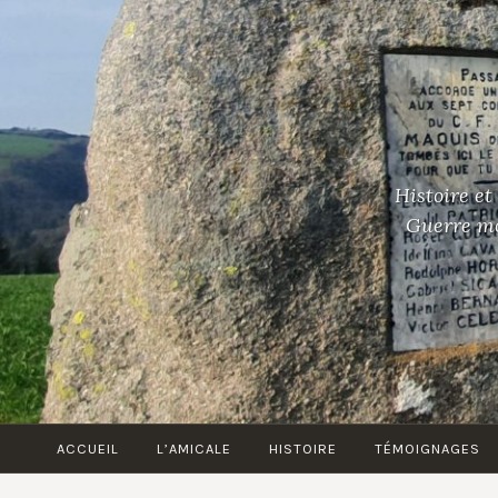
Accéder
au
contenu
principal
Histoire et
Guerre mon
ACCUEIL
L’AMICALE
HISTOIRE
TÉMOIGNAGES