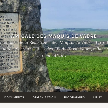
AMICALE DES MAQUIS DE VABRE
 mémoire de la Résistance des Maquis de Vabre, duran
diale. Secteur CFL 10 des FFI du Tarn. Vabre, village
combattant.
DOCUMENTS
ORGANISATION
BIOGRAPHIES
LIEUX