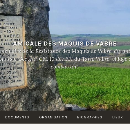
AMICALE DES MAQUIS DE VABRE
 mémoire de la Résistance des Maquis de Vabre, duran
diale. Secteur CFL 10 des FFI du Tarn. Vabre, village
combattant.
DOCUMENTS
ORGANISATION
BIOGRAPHIES
LIEUX