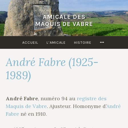
Accéder
au
AMICALE DES
contenu
MAQUIS DE VABRE
principal
MORE
ACCUEIL
L’AMICALE
HISTOIRE
André Fabre (1925-
1989)
André Fabre
, numéro 94 au
registre des
Maquis de Vabre
. Ajusteur. Homonyme d’
André
Fabre
né en 1910.