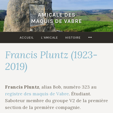
Accéder
au
AMICALE DES
contenu
MAQUIS DE VABRE
principal
MORE
ACCUEIL
L’AMICALE
HISTOIRE
Francis Pluntz (1923-
2019)
Francis Pluntz
, alias Bob, numéro 323 au
registre des maquis de Vabre
. Étudiant.
Saboteur membre du groupe V2 de la première
section de la première compagnie.